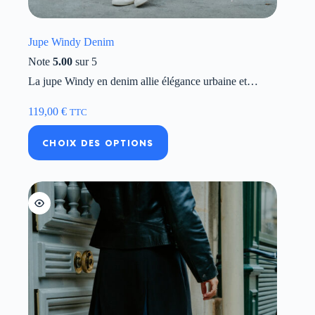
Jupe Windy Denim
Note
5.00
sur 5
La jupe Windy en denim allie élégance urbaine et…
119,00
€
TTC
Ce
CHOIX DES OPTIONS
produit
a
plusieurs
variations.
Les
options
peuvent
être
choisies
sur
la
page
du
produit