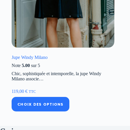
Jupe Windy Milano
Note
5.00
sur 5
Chic, sophistiquée et intemporelle, la jupe Windy
Milano associe…
119,00
€
TTC
Ce
CHOIX DES OPTIONS
produit
a
plusieurs
variations.
Les