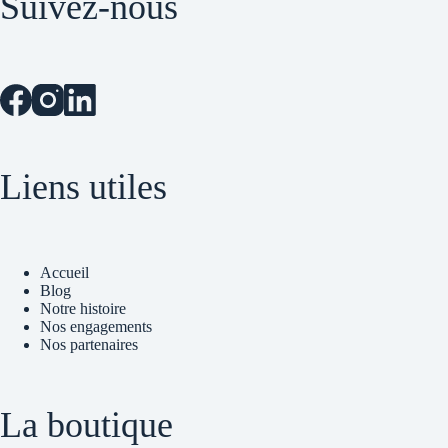
Suivez-nous
options
peuvent
être
choisies
sur
la
page
du
produit
Liens utiles
Accueil
Blog
Notre histoire
Nos engagements
Nos partenaires
La boutique